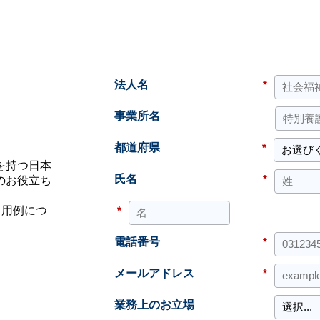
法人名
*
事業所名
都道府県
*
を持つ日本
氏名
*
のお役立ち
*
活用例につ
。
電話番号
*
メールアドレス
*
業務上のお立場