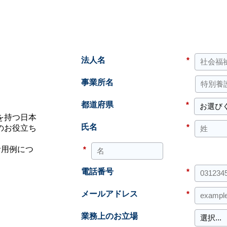
法人名
*
事業所名
都道府県
*
を持つ日本
氏名
*
のお役立ち
*
活用例につ
。
電話番号
*
メールアドレス
*
業務上のお立場